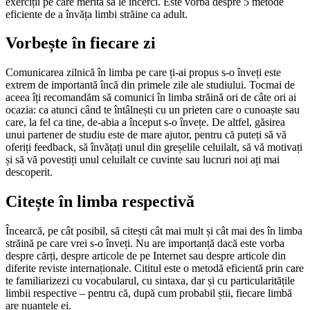
exerciții pe care merită să le încerci. Este vorba despre 5 metode
eficiente de a învăța limbi străine ca adult.
Vorbește în fiecare zi
Comunicarea zilnică în limba pe care ți-ai propus s-o înveți este
extrem de importantă încă din primele zile ale studiului. Tocmai de
aceea îți recomandăm să comunici în limba străină ori de câte ori ai
ocazia: ca atunci când te întâlnești cu un prieten care o cunoaște sau
care, la fel ca tine, de-abia a început s-o învețe. De altfel, găsirea
unui partener de studiu este de mare ajutor, pentru că puteți să vă
oferiți feedback, să învățați unul din greșelile celuilalt, să vă motivați
și să vă povestiți unul celuilalt ce cuvinte sau lucruri noi ați mai
descoperit.
Citește în limba respectivă
Încearcă, pe cât posibil, să citești cât mai mult și cât mai des în limba
străină pe care vrei s-o înveți. Nu are importanță dacă este vorba
despre cărți, despre articole de pe Internet sau despre articole din
diferite reviste internaționale. Cititul este o metodă eficientă prin care
te familiarizezi cu vocabularul, cu sintaxa, dar și cu particularitățile
limbii respective – pentru că, după cum probabil știi, fiecare limbă
are nuanțele ei.