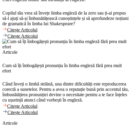
Copilul tău vrea să învețe limba engleză de la zero sau ți-ai propus
să-l ajuți să-și îmbunătățească cunoștințele și să aprofundeze noțiuni
de gramatică în limba lui Shakespeare?
Citește Articolul
Citește Articolul
Articole
Cum să îți îmbogățești pronunția în limba engleză fără prea mult
efort
Când înveți o limbă străină, una dintre dificultăți este reproducerea
corectă a sunetelor. Pentru a avea o reputație bună prin accentul tău,
îmbunătățirea pronunției devine o necesitate pentru a te face înțeles
cu ușurință atunci când vorbești în engleză.
Citește Articolul
Citește Articolul
Articole