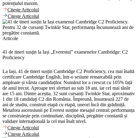
potențialul maxim.
Citește Articolul
Citește Articolul
Articole
41 de tineri susțin la Iași „Everestul” examenelor Cambridge: C2
Proficiency
La Iași, 41 de tineri susțin Cambridge C2 Proficiency, cea mai înaltă
certificare Cambridge English, într-o sesiune remarcabilă prin
amploare și vârsta candidaților. Numărul lor a crescut cu 105% față
de anul trecut. Aproape trei sferturi au sub 18 ani, iar cel mai tânăr
are 15 ani. Dintre aceștia, 32 sunt cursanți Twinkle Star, aproximativ
1 din 18 candidați C2 din România. Împreună, însumează 227 de
ani de studiu, construit etapă cu etapă, uneori încă din grădiniță.
Metafora ascensiunii pe Everest susține mesajul central: performanța
se construiește prin continuitate, disciplină, pregătire constantă și
validare internațională la cel mai înalt nivel.
Citește Articolul
Citește Articolul