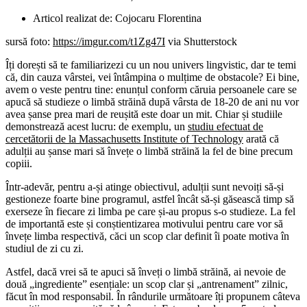
Articol realizat de:
Cojocaru Florentina
sursă foto:
https://imgur.com/t1Zg47I
via Shutterstock
Îți dorești să te familiarizezi cu un nou univers lingvistic, dar te temi
că, din cauza vârstei, vei întâmpina o mulțime de obstacole? Ei bine,
avem o veste pentru tine: enunțul conform căruia persoanele care se
apucă să studieze o limbă străină după vârsta de 18-20 de ani nu vor
avea șanse prea mari de reușită este doar un mit. Chiar și studiile
demonstrează acest lucru: de exemplu, un
studiu efectuat de
cercetătorii de la Massachusetts Institute of Technology
arată că
adulții au șanse mari să învețe o limbă străină la fel de bine precum
copiii.
Într-adevăr, pentru a-și atinge obiectivul, adulții sunt nevoiți să-și
gestioneze foarte bine programul, astfel încât să-și găsească timp să
exerseze în fiecare zi limba pe care și-au propus s-o studieze. La fel
de importantă este și conștientizarea motivului pentru care vor să
învețe limba respectivă, căci un scop clar definit îi poate motiva în
studiul de zi cu zi.
Astfel, dacă vrei să te apuci să înveți o limbă străină, ai nevoie de
două „ingrediente” esențiale: un scop clar și „antrenament” zilnic,
făcut în mod responsabil. În rândurile următoare îți propunem câteva