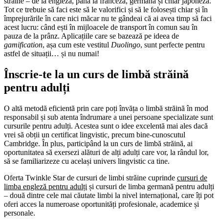
străine – de la engleză, până la franceză, germană și chiar japoneză.
Tot ce trebuie să faci este să le valorifici și să le folosești chiar și în
împrejurările în care nici măcar nu te gândeai că ai avea timp să faci
acest lucru: când ești în mijloacele de transport în comun sau în
pauza de la prânz. Aplicațiile care se bazează pe ideea de
gamification
, așa cum este vestitul
Duolingo
, sunt perfecte pentru
astfel de situații… și nu numai!
Înscrie-te la un curs de limbă străină
pentru adulți
O altă metodă eficientă prin care poți învăța o limbă străină în mod
responsabil și sub atenta îndrumare a unei persoane specializate sunt
cursurile pentru adulți. Acestea sunt o idee excelentă mai ales dacă
vrei să obții un certificat lingvistic, precum bine-cunoscutul
Cambridge. În plus, participând la un curs de limbă străină, ai
oportunitatea să exersezi alături de alți adulți care vor, la rândul lor,
să se familiarizeze cu același univers lingvistic ca tine.
Oferta Twinkle Star de cursuri de limbi străine cuprinde
cursuri de
limba engleză pentru adulți
și cursuri de limba germană pentru adulți
– două dintre cele mai căutate limbi la nivel internațional, care îți pot
oferi acces la numeroase oportunități profesionale, academice și
personale.