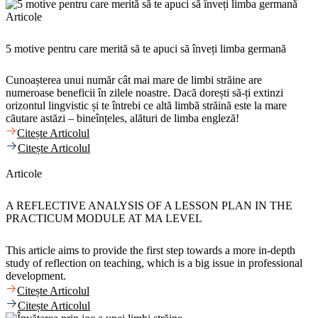
Articole
5 motive pentru care merită să te apuci să înveți limba germană
Cunoașterea unui număr cât mai mare de limbi străine are
numeroase beneficii în zilele noastre. Dacă dorești să-ți extinzi
orizontul lingvistic și te întrebi ce altă limbă străină este la mare
căutare astăzi – bineînțeles, alături de limba engleză!
Citește Articolul
Citește Articolul
Articole
A REFLECTIVE ANALYSIS OF A LESSON PLAN IN THE
PRACTICUM MODULE AT MA LEVEL
This article aims to provide the first step towards a more in-depth
study of reflection on teaching, which is a big issue in professional
development.
Citește Articolul
Citește Articolul