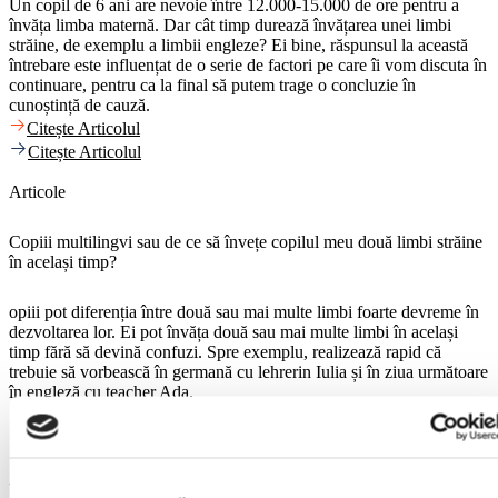
Un copil de 6 ani are nevoie între 12.000-15.000 de ore pentru a
învăța limba maternă. Dar cât timp durează învățarea unei limbi
străine, de exemplu a limbii engleze? Ei bine, răspunsul la această
întrebare este influențat de o serie de factori pe care îi vom discuta în
continuare, pentru ca la final să putem trage o concluzie în
cunoștință de cauză.
Citește Articolul
Citește Articolul
Articole
Copiii multilingvi sau de ce să învețe copilul meu două limbi străine
în același timp?
opiii pot diferenția între două sau mai multe limbi foarte devreme în
dezvoltarea lor. Ei pot învăța două sau mai multe limbi în același
timp fără să devină confuzi. Spre exemplu, realizează rapid că
trebuie să vorbească în germană cu lehrerin Iulia și în ziua următoare
în engleză cu teacher Ada.
Citește Articolul
Citește Articolul
Articole