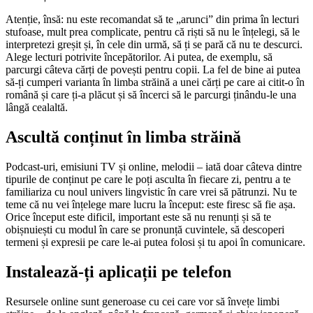
Atenție, însă: nu este recomandat să te „arunci” din prima în lecturi
stufoase, mult prea complicate, pentru că riști să nu le înțelegi, să le
interpretezi greșit și, în cele din urmă, să ți se pară că nu te descurci.
Alege lecturi potrivite începătorilor. Ai putea, de exemplu, să
parcurgi câteva cărți de povești pentru copii. La fel de bine ai putea
să-ți cumperi varianta în limba străină a unei cărți pe care ai citit-o în
română și care ți-a plăcut și să încerci să le parcurgi ținându-le una
lângă cealaltă.
Ascultă conținut în limba străină
Podcast-uri, emisiuni TV și online, melodii – iată doar câteva dintre
tipurile de conținut pe care le poți asculta în fiecare zi, pentru a te
familiariza cu noul univers lingvistic în care vrei să pătrunzi. Nu te
teme că nu vei înțelege mare lucru la început: este firesc să fie așa.
Orice început este dificil, important este să nu renunți și să te
obișnuiești cu modul în care se pronunță cuvintele, să descoperi
termeni și expresii pe care le-ai putea folosi și tu apoi în comunicare.
Instalează-ți aplicații pe telefon
Resursele online sunt generoase cu cei care vor să învețe limbi