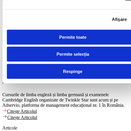
Articole
Moduri de a-ți convinge copilul să învețe o limbă străină
Afişare
Societatea ne impune cunoașterea a cel puțin a unei limbi străine de
circulație internațională, indiferent de domeniul în care activăm sau
Permite toate
de ceea ce am învățat la școală.
Citește Articolul
Citește Articolul
Permite selecția
Articole
Respinge
Twinkle Star, pe Adservio – platforma de management educațional
nr. 1 în România
Cursurile de limba engleză și limba germană și examenele
Cambridge English organizate de Twinkle Star sunt acum și pe
Adservio, platforma de management educațional nr. 1 în România.
Citește Articolul
Citește Articolul
Articole