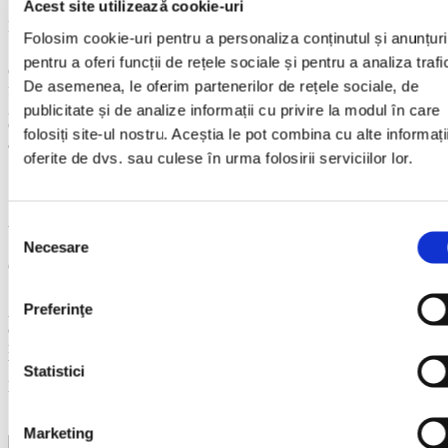
Acest site utilizează cookie-uri
Bridging the Generation Gap by learning from our students
Folosim cookie-uri pentru a personaliza conținutul și anunțuri
pentru a oferi funcții de rețele sociale și pentru a analiza trafi
Generation Gap is a phenomenon which appears when there is a
De asemenea, le oferim partenerilor de rețele sociale, de
failure in communication between people belonging to different
generations. There is a certain diversity as to what generates the
publicitate și de analize informații cu privire la modul în care
Generation Gap, ranging from values and attitudes to technology
folosiți site-ul nostru. Aceștia le pot combina cu alte informați
and language.
oferite de dvs. sau culese în urma folosirii serviciilor lor.
Citește Articolul
Citește Articolul
Articole
Selecția
Necesare
consimțământului
Cine este și ce face Asociația Gutenberg?
Preferinţe
Atunci când discutăm despre educație, avem nenumărate exemple
care contribuie constant la o dezvoltare durabilă a tinerilor și nu
numai, exemple care dovedesc implicarea și dorința de a schimba în
bine comunitatea. În cele ce urmează, vă propunem spre lectură
Statistici
povestea uneia dintre cele mai solide organizații la nivel național.
Citește Articolul
Citește Articolul
Marketing