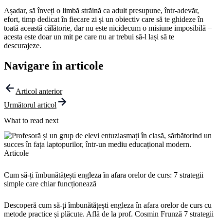
Așadar, să înveți o limbă străină ca adult presupune, într-adevăr,
efort, timp dedicat în fiecare zi și un obiectiv care să te ghideze în
toată această călătorie, dar nu este nicidecum o misiune imposibilă –
acesta este doar un mit pe care nu ar trebui să-l lași să te
descurajeze.
Navigare în articole
Articol anterior
Următorul articol
What to read next
Articole
Cum să-ți îmbunătățești engleza în afara orelor de curs: 7 strategii
simple care chiar funcționează
Descoperă cum să-ți îmbunătățești engleza în afara orelor de curs cu
metode practice și plăcute. Află de la prof. Cosmin Frunză 7 strategii