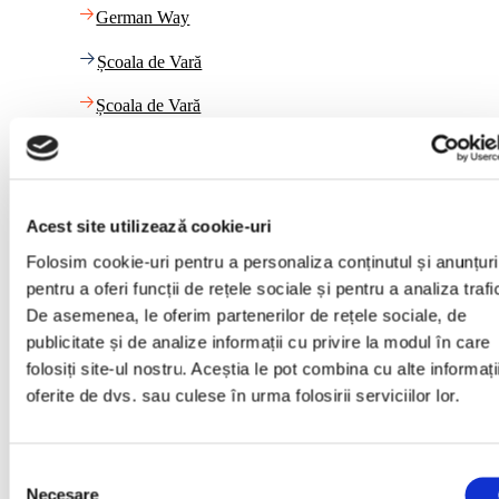
German Way
Școala de Vară
Școala de Vară
Link-uri utile
Calendar
Acest site utilizează cookie-uri
Folosim cookie-uri pentru a personaliza conținutul și anunțuri
Calendar
pentru a oferi funcții de rețele sociale și pentru a analiza trafi
Plata cu cardul
De asemenea, le oferim partenerilor de rețele sociale, de
publicitate și de analize informații cu privire la modul în care
Plata cu cardul
folosiți site-ul nostru. Aceștia le pot combina cu alte informați
oferite de dvs. sau culese în urma folosirii serviciilor lor.
Blog
Blog
Selecția
Necesare
consimțământului