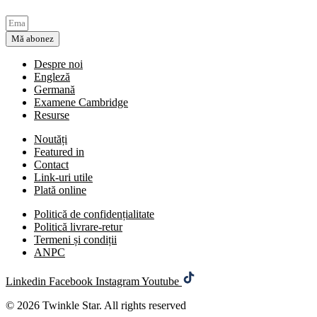
Mă abonez
Despre noi
Engleză
Germană
Examene Cambridge
Resurse
Noutăți
Featured in
Contact
Link-uri utile
Plată online
Politică de confidențialitate
Politică livrare-retur
Termeni și condiții
ANPC
Linkedin
Facebook
Instagram
Youtube
© 2026 Twinkle Star. All rights reserved