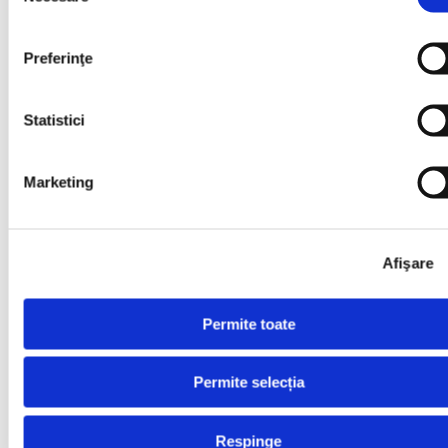
Abonează-te la
Newsletter
Preferinţe
Mă abonez
Statistici
Examene
Școala de Vară
Carieră
Marketing
Carieră
Aplică acum
Afişare
Aplică acum
Permite toate
Profesor Engleză
Profesor Engleză
Permite selecția
Profesor Germană
Respinge
Profesor Germană