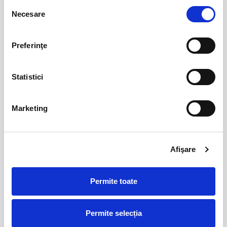
Selecția
Necesare
consimțământului
Abonează-te la
Newsletter
Preferinţe
Mă abonez
Statistici
Despre noi
Engleză
Marketing
Germană
Examene Cambridge
Resurse
Afişare
Noutăți
Featured in
Contact
Permite toate
Link-uri utile
Plată online
Permite selecția
Politică de confidențialitate