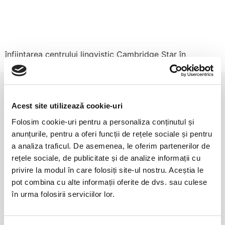
înființarea centrului lingvistic Cambridge Star în
Botoșani
Acest site utilizează cookie-uri
Folosim cookie-uri pentru a personaliza conținutul și
anunțurile, pentru a oferi funcții de rețele sociale și pentru
a analiza traficul. De asemenea, le oferim partenerilor de
rețele sociale, de publicitate și de analize informații cu
CURSURI ENGLEZĂ
privire la modul în care folosiți site-ul nostru. Aceștia le
& GERMANĂ
pot combina cu alte informații oferite de dvs. sau culese
EXAMENE CAMBRIDGE
în urma folosirii serviciilor lor.