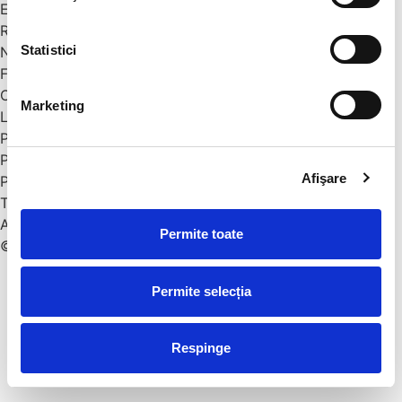
Examene Cambridge
Resurse
Statistici
Noutăți
Featured in
Contact
Marketing
Link-uri utile
Plată online
Politică de confidențialitate
Afişare
Politică livrare-retur
Termeni și condiții
ANPC
Permite toate
© 2026 Twinkle Star. All rights reserved
Permite selecția
Respinge