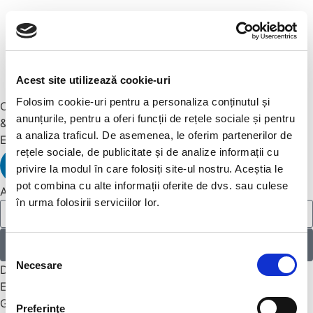
Acest site utilizează cookie-uri
Folosim cookie-uri pentru a personaliza conținutul și
CURSURI ENGLEZĂ
anunțurile, pentru a oferi funcții de rețele sociale și pentru
& GERMANĂ
a analiza traficul. De asemenea, le oferim partenerilor de
EXAMENE CAMBRIDGE
rețele sociale, de publicitate și de analize informații cu
privire la modul în care folosiți site-ul nostru. Aceștia le
pot combina cu alte informații oferite de dvs. sau culese
Abonează-te la
Newsletter
în urma folosirii serviciilor lor.
Mă abonez
Selecția
Necesare
consimțământului
Despre noi
Engleză
Germană
Preferinţe