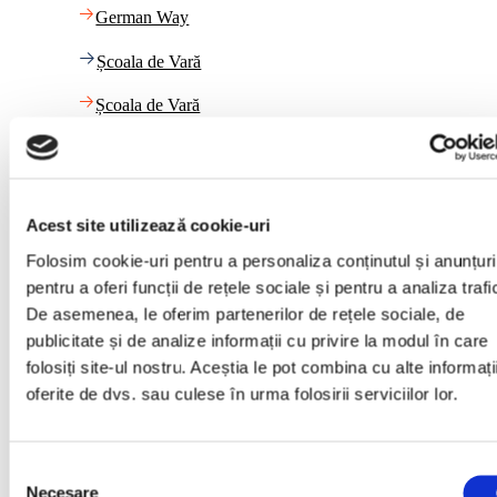
German Way
Școala de Vară
Școala de Vară
Link-uri utile
Calendar
Acest site utilizează cookie-uri
Folosim cookie-uri pentru a personaliza conținutul și anunțuri
Calendar
pentru a oferi funcții de rețele sociale și pentru a analiza trafi
Plata cu cardul
De asemenea, le oferim partenerilor de rețele sociale, de
publicitate și de analize informații cu privire la modul în care
Plata cu cardul
folosiți site-ul nostru. Aceștia le pot combina cu alte informați
oferite de dvs. sau culese în urma folosirii serviciilor lor.
Blog
Blog
Selecția
Necesare
consimțământului