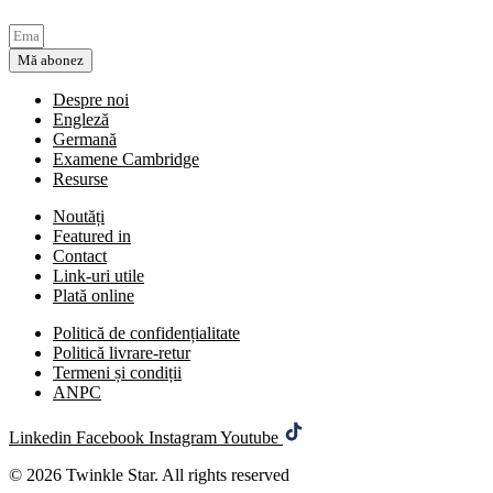
Mă abonez
Despre noi
Engleză
Germană
Examene Cambridge
Resurse
Noutăți
Featured in
Contact
Link-uri utile
Plată online
Politică de confidențialitate
Politică livrare-retur
Termeni și condiții
ANPC
Linkedin
Facebook
Instagram
Youtube
© 2026 Twinkle Star. All rights reserved