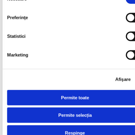
Abonează-te la
Newsletter
Preferinţe
Mă abonez
Statistici
Examene
Școala de Vară
Carieră
Marketing
Carieră
Aplică acum
Afişare
Aplică acum
Permite toate
Profesor Engleză
Profesor Engleză
Permite selecția
Profesor Germană
Respinge
Profesor Germană