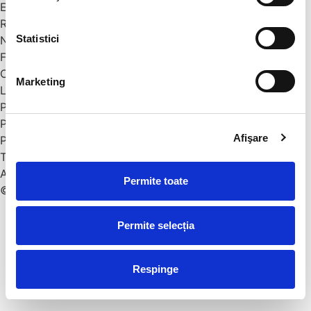
Examene Cambridge
Resurse
Statistici
Noutăți
Featured in
Contact
Marketing
Link-uri utile
Plată online
Politică de confidențialitate
Afişare
Politică livrare-retur
Termeni și condiții
ANPC
Permite toate
© 2026 Twinkle Star. All rights reserved
Permite selecția
Respinge