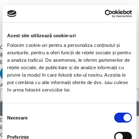
Acest site utilizează cookie-uri
Folosim cookie-uri pentru a personaliza conținutul și
CURSURI ENGLEZĂ
anunțurile, pentru a oferi funcții de rețele sociale și pentru
& GERMANĂ
a analiza traficul. De asemenea, le oferim partenerilor de
EXAMENE CAMBRIDGE
rețele sociale, de publicitate și de analize informații cu
privire la modul în care folosiți site-ul nostru. Aceștia le
pot combina cu alte informații oferite de dvs. sau culese
Abonează-te la
Newsletter
în urma folosirii serviciilor lor.
Mă abonez
Selecția
Necesare
consimțământului
Despre noi
Engleză
Germană
Preferinţe