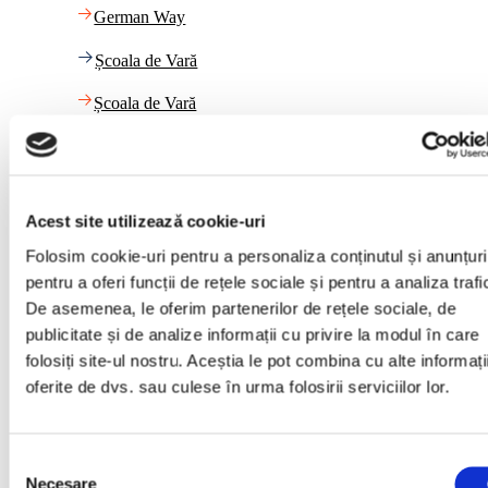
German Way
Școala de Vară
Școala de Vară
Link-uri utile
Calendar
Acest site utilizează cookie-uri
Folosim cookie-uri pentru a personaliza conținutul și anunțuri
Calendar
pentru a oferi funcții de rețele sociale și pentru a analiza trafi
Plata cu cardul
De asemenea, le oferim partenerilor de rețele sociale, de
publicitate și de analize informații cu privire la modul în care
Plata cu cardul
folosiți site-ul nostru. Aceștia le pot combina cu alte informați
oferite de dvs. sau culese în urma folosirii serviciilor lor.
Blog
Blog
Selecția
Necesare
consimțământului