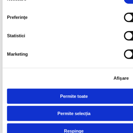
Abonează-te la
Newsletter
Preferinţe
Mă abonez
Statistici
Examene
Școala de Vară
Carieră
Marketing
Carieră
Aplică acum
Afişare
Aplică acum
Permite toate
Profesor Engleză
Profesor Engleză
Permite selecția
Profesor Germană
Respinge
Profesor Germană