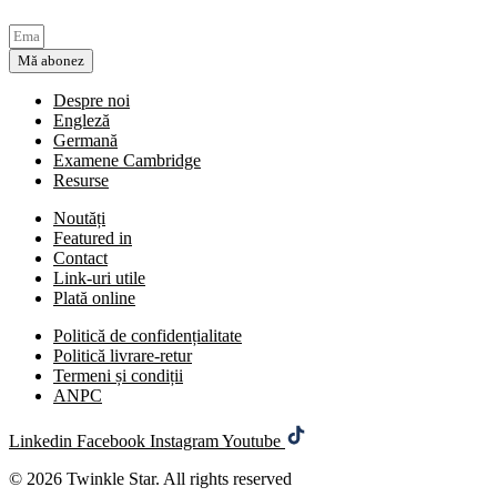
Mă abonez
Despre noi
Engleză
Germană
Examene Cambridge
Resurse
Noutăți
Featured in
Contact
Link-uri utile
Plată online
Politică de confidențialitate
Politică livrare-retur
Termeni și condiții
ANPC
Linkedin
Facebook
Instagram
Youtube
© 2026 Twinkle Star. All rights reserved