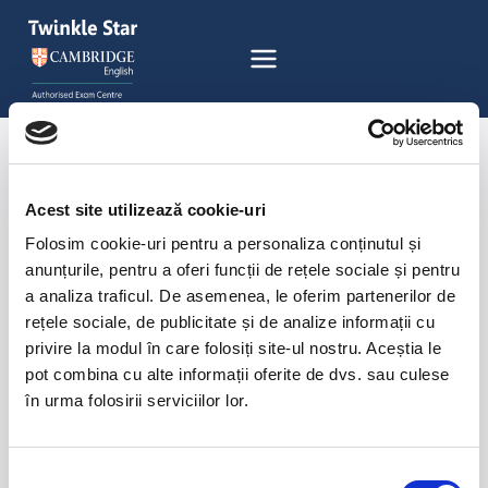
Acest site utilizează cookie-uri
Folosim cookie-uri pentru a personaliza conținutul și
anunțurile, pentru a oferi funcții de rețele sociale și pentru
a analiza traficul. De asemenea, le oferim partenerilor de
rețele sociale, de publicitate și de analize informații cu
CURSURI ENGLEZĂ
& GERMANĂ
privire la modul în care folosiți site-ul nostru. Aceștia le
EXAMENE CAMBRIDGE
pot combina cu alte informații oferite de dvs. sau culese
în urma folosirii serviciilor lor.
Selecția
Abonează-te la
Newsletter