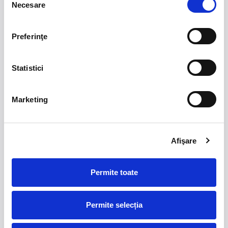
Necesare
consimțământului
Preferinţe
Mă abonez
Statistici
Despre noi
Engleză
Germană
Marketing
Examene Cambridge
Resurse
Afişare
Noutăți
Featured in
Contact
Link-uri utile
Permite toate
Plată online
Permite selecția
Politică de confidențialitate
Politică livrare-retur