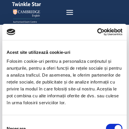
Acest site utilizează cookie-uri
Folosim cookie-uri pentru a personaliza conținutul și
anunțurile, pentru a oferi funcții de rețele sociale și pentru
a analiza traficul. De asemenea, le oferim partenerilor de
CURSURI ENGLEZĂ
rețele sociale, de publicitate și de analize informații cu
& GERMANĂ
privire la modul în care folosiți site-ul nostru. Aceștia le
EXAMENE CAMBRIDGE
pot combina cu alte informații oferite de dvs. sau culese
în urma folosirii serviciilor lor.
Abonează-te la
Newsletter
Selecția
Necesare