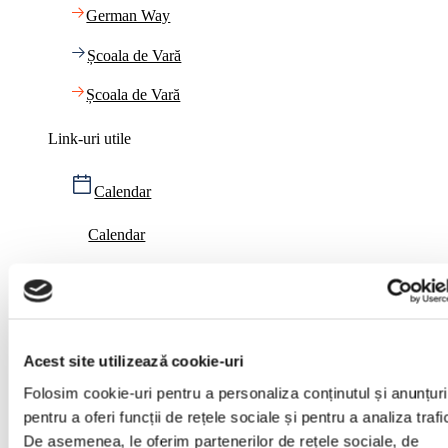
German Way
Școala de Vară
Școala de Vară
Link-uri utile
Calendar
Calendar
Plata cu cardul
Plata cu cardul
Acest site utilizează cookie-uri
Blog
Folosim cookie-uri pentru a personaliza conținutul și anunțuri
pentru a oferi funcții de rețele sociale și pentru a analiza trafi
Blog
De asemenea, le oferim partenerilor de rețele sociale, de