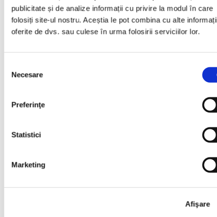
publicitate și de analize informații cu privire la modul în care
Abonează-te la
folosiți site-ul nostru. Aceștia le pot combina cu alte informați
Newsletter
oferite de dvs. sau culese în urma folosirii serviciilor lor.
Mă abonez
Examene
Selecția
Școala de Vară
Necesare
consimțământului
Carieră
Carieră
Preferinţe
Aplică acum
Statistici
Aplică acum
Profesor Engleză
Marketing
Profesor Engleză
Profesor Germană
Afişare
Profesor Germană