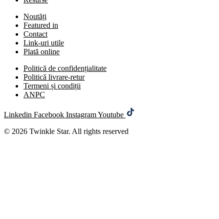
Noutăți
Featured in
Contact
Link-uri utile
Plată online
Politică de confidențialitate
Politică livrare-retur
Termeni și condiții
ANPC
Linkedin
Facebook
Instagram
Youtube
© 2026 Twinkle Star. All rights reserved