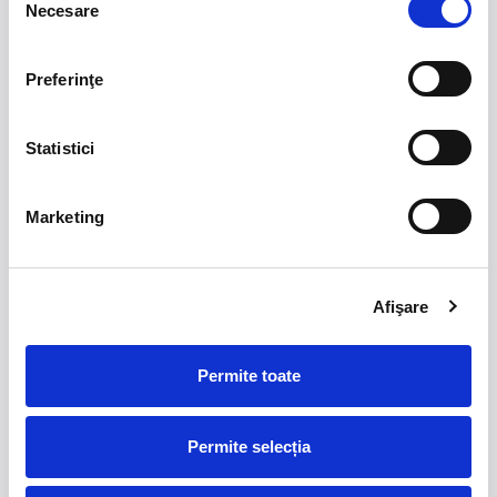
Necesare
consimțământului
Preferinţe
Mă abonez
Statistici
Despre noi
Engleză
Germană
Marketing
Examene Cambridge
Resurse
Afişare
Noutăți
Featured in
Contact
Link-uri utile
Permite toate
Plată online
Permite selecția
Politică de confidențialitate
Politică livrare-retur