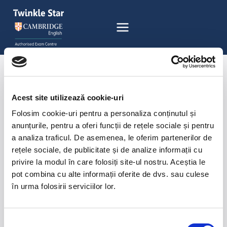
Acest site utilizează cookie-uri
Folosim cookie-uri pentru a personaliza conținutul și
anunțurile, pentru a oferi funcții de rețele sociale și pentru
a analiza traficul. De asemenea, le oferim partenerilor de
rețele sociale, de publicitate și de analize informații cu
CURSURI ENGLEZĂ
& GERMANĂ
privire la modul în care folosiți site-ul nostru. Aceștia le
EXAMENE CAMBRIDGE
pot combina cu alte informații oferite de dvs. sau culese
în urma folosirii serviciilor lor.
Selecția
Abonează-te la
Newsletter