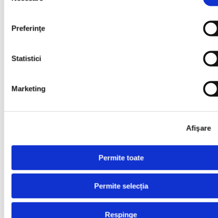
Abonează-te la
Newsletter
Preferinţe
Mă abonez
Statistici
Examene
Școala de Vară
Carieră
Marketing
Carieră
Aplică acum
Afişare
Aplică acum
Permite toate
Profesor Engleză
Profesor Engleză
Permite selecția
Profesor Germană
Respinge
Profesor Germană