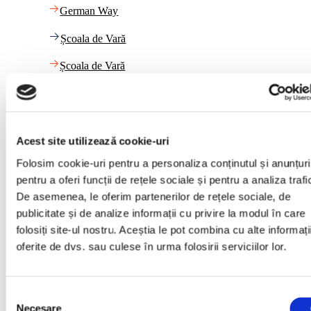
German Way
Școala de Vară
Școala de Vară
Link-uri utile
Calendar
Acest site utilizează cookie-uri
Folosim cookie-uri pentru a personaliza conținutul și anunțuri
Calendar
pentru a oferi funcții de rețele sociale și pentru a analiza trafi
Plata cu cardul
De asemenea, le oferim partenerilor de rețele sociale, de
publicitate și de analize informații cu privire la modul în care
Plata cu cardul
folosiți site-ul nostru. Aceștia le pot combina cu alte informați
oferite de dvs. sau culese în urma folosirii serviciilor lor.
Blog
Blog
Selecția
Necesare
consimțământului