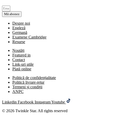
Mă abonez
Despre noi
Engleză
Germană
Examene Cambridge
Resurse
Noutăți
Featured in
Contact
Link-uri utile
Plată online
Politică de confidențialitate
Politică livrare-retur
Termeni și condiții
ANPC
Linkedin
Facebook
Instagram
Youtube
© 2026 Twinkle Star. All rights reserved