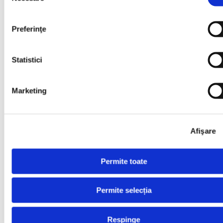
Abonează-te la
Newsletter
Preferinţe
Mă abonez
Statistici
Examene
Școala de Vară
Carieră
Marketing
Carieră
Aplică acum
Afişare
Aplică acum
Permite toate
Profesor Engleză
Profesor Engleză
Permite selecția
Profesor Germană
Respinge
Profesor Germană