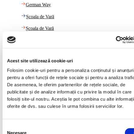
German Way
Școala de Vară
Școala de Vară
Link-uri utile
Calendar
Acest site utilizează cookie-uri
Folosim cookie-uri pentru a personaliza conținutul și anunțuri
Calendar
pentru a oferi funcții de rețele sociale și pentru a analiza trafi
Plata cu cardul
De asemenea, le oferim partenerilor de rețele sociale, de
publicitate și de analize informații cu privire la modul în care
Plata cu cardul
folosiți site-ul nostru. Aceștia le pot combina cu alte informați
oferite de dvs. sau culese în urma folosirii serviciilor lor.
Blog
Blog
Selecția
Necesare
consimțământului