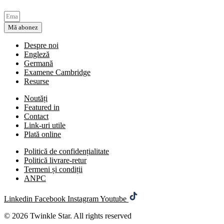
Mă abonez
Despre noi
Engleză
Germană
Examene Cambridge
Resurse
Noutăți
Featured in
Contact
Link-uri utile
Plată online
Politică de confidențialitate
Politică livrare-retur
Termeni și condiții
ANPC
Linkedin
Facebook
Instagram
Youtube
© 2026 Twinkle Star. All rights reserved