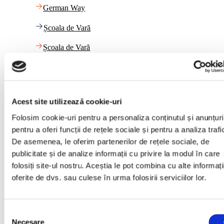
German Way
Școala de Vară
Școala de Vară
Link-uri utile
Calendar
Acest site utilizează cookie-uri
Folosim cookie-uri pentru a personaliza conținutul și anunțuri
Calendar
pentru a oferi funcții de rețele sociale și pentru a analiza trafi
Plata cu cardul
De asemenea, le oferim partenerilor de rețele sociale, de
publicitate și de analize informații cu privire la modul în care
Plata cu cardul
folosiți site-ul nostru. Aceștia le pot combina cu alte informați
oferite de dvs. sau culese în urma folosirii serviciilor lor.
Blog
Blog
Selecția
Necesare
consimțământului