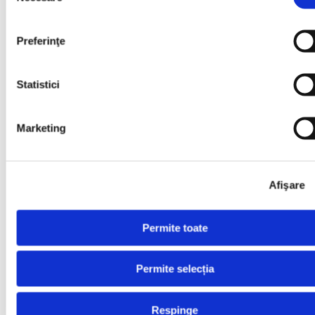
Abonează-te la
Newsletter
Preferinţe
Mă abonez
Statistici
Examene
Școala de Vară
Carieră
Marketing
Carieră
Aplică acum
Afişare
Aplică acum
Permite toate
Profesor Engleză
Profesor Engleză
Permite selecția
Profesor Germană
Respinge
Profesor Germană