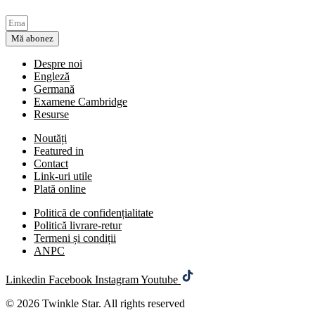
Mă abonez
Despre noi
Engleză
Germană
Examene Cambridge
Resurse
Noutăți
Featured in
Contact
Link-uri utile
Plată online
Politică de confidențialitate
Politică livrare-retur
Termeni și condiții
ANPC
Linkedin
Facebook
Instagram
Youtube
© 2026 Twinkle Star. All rights reserved